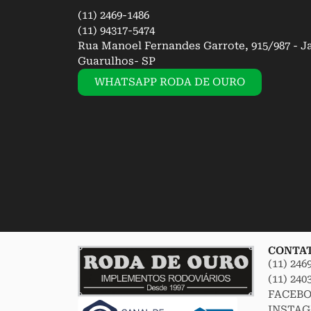
(11) 2469-1486
(11) 94317-5474
Rua Manoel Fernandes Garrote, 915/987 - J
Guarulhos- SP
WHATSAPP RODA DE OURO
CONTA
(11) 246
(11) 240
FACEB
INSTA