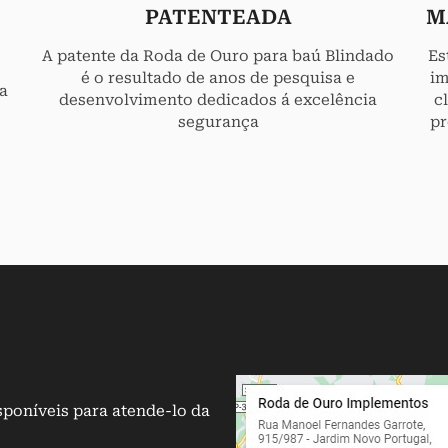
PATENTEADA
M
A patente da Roda de Ouro para baú Blindado
Es
é o resultado de anos de pesquisa e
im
a
desenvolvimento dedicados á excelência
c
segurança
pr
poníveis para atende-lo da