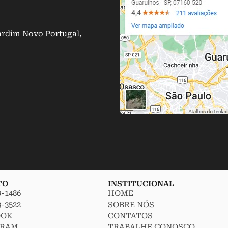
ardim Novo Portugal,
TO
INSTITUCIONAL
9-1486
HOME
3-3522
SOBRE NÓS
OOK
CONTATOS
GRAM
TRABALHE CONOSCO