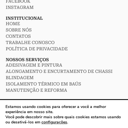
FACEBOOK
INSTAGRAM
INSTITUCIONAL
HOME
SOBRE NÓS
CONTATOS
TRABALHE CONOSCO
POLÍTICA DE PRIVACIDADE
NOSSOS SERVIÇOS
ADESIVAGEM E PINTURA
ALONGAMENTO E ENCURTAMENTO DE CHASSI
BLINDAGEM
ISOLAMENTO TÉRMICO EM BAÚS
MANUTENÇÃO E REFORMA
Estamos usando cookies para oferecer a você a melhor
Roda de Ouro – Copyright 2023 – Todos os Direitos Resevados.
experiência em nosso site.
Você pode descobrir mais sobre quais cookies estamos usando
ou desativá-los em
configurações
.
Desenvolvido por: